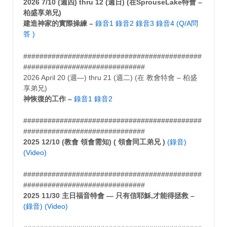
2026 7/10 (週四) thru 12 (週日) (在SprouseLake特會 –
柏盛享弟兄)
建造神家的實際操練 –
錄音1
錄音2
錄音3
錄音4
(Q/A問
答 )
############################################
##############################
2026 April 20 (週—) thru 21 (週二) (在 教會特會 – 柏盛
享弟兄)
神恢復的工作 –
錄音1
錄音2
############################################
##############################
2025 12/10 (教會 領會需知) ( 領會同工弟兄 )
(錄音)
(Video)
############################################
##############################
2025 11/30 主日福音特會 — 只有信耶穌,才能得拯救 –
(錄音)
(Video)