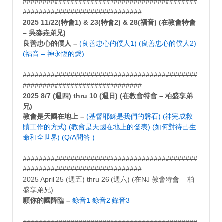
############################################
##############################
2025 11/22(特會1) & 23(特會2) & 28(福音) (在教會特會
– 吳淼垚弟兄)
良善忠心的僕人 –
(良善忠心的僕人1)
(良善忠心的僕人2)
(福音 – 神永恆的愛)
############################################
##############################
2025 8/7 (週四) thru 10 (週日) (在教會特會 – 柏盛享弟
兄)
教會是天國在地上 –
(基督耶穌是我們的磐石)
(神完成救
贖工作的方式)
(教會是天國在地上的發表)
(如何對待己生
命和全世界)
(Q/A問答 )
############################################
##############################
2025 April 25 (週五) thru 26 (週六) (在NJ 教會特會 – 柏
盛享弟兄)
願你的國降臨 –
錄音1
錄音2
錄音3
############################################