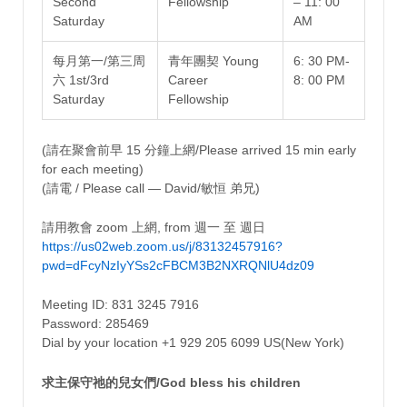
Second
Fellowship
– 11: 00
Saturday
AM
每月第一/第三周
青年團契 Young
6: 30 PM-
六 1st/3rd
Career
8: 00 PM
Saturday
Fellowship
(請在聚會前早 15 分鐘上網/Please arrived 15 min early
for each meeting)
(請電 / Please call — David/敏恒 弟兄)
請用教會 zoom 上網, from 週一 至 週日
https://us02web.zoom.us/j/83132457916?
pwd=dFcyNzIyYSs2cFBCM3B2NXRQNlU4dz09
Meeting ID: 831 3245 7916
Password: 285469
Dial by your location +1 929 205 6099 US(New York)
求主保守祂的兒女們/God bless his children